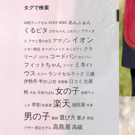
タグで検索
あんふぁん
24色ランドセル
BEBE
NIKE
くるピタ
ぴかちゃん
ふわりぃ
アディダ
イオン
アマゾン
ス
アナと雪の女王
クラ
イオン限定
オーダーメイド
キッズアミ
コードバン
リーノ
コクヨ
セイバン
ミキハ
フィットちゃん
プーマ
ウス
ランドセルラック
三越
ヤフー
伊勢丹
半かぶせ
口コミ
土屋
反射板
女の子
鞄
大丸
天使のはね
妖怪ウォ
楽天
早割
池田屋
ッチ
松坂屋
牛革
男の子
選び方
重さ
素材
防犯
高島屋
高級
ブザー
限定モデル