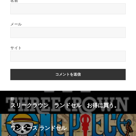
名前
メール
サイト
投
前
稿
スリークラウン ランドセル お得に買う。
前
ナ
の
ビ
投
次
ゲ
稿:
ワンピース ランドセル
次
ー
の