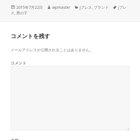
投
2015年7月22日
作
wpmaster
カ
jプレス
,
ブランド
タ
jプレ
ス
,
稿
男の子
成
テ
グ
日:
者
ゴ
リ
ー
コメントを残す
メールアドレスが公開されることはありません。
コメント