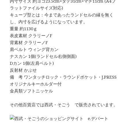
内寸サイズ 約ヨコ23.5cm×タテ31cm×マチ11cm (A4フ
ラットファイルサイズ対応)
キューブ型とは：今まであったランドセルの縁を無く
し、内寸を広げるようになっています。
重量 約1130ｇ
表皮素材 クラリーノF
背素材 クラリーノF
肩ベルト ウィング背カン
ナスカン 1個(ランドセル右側側面)
Dカン 1個(左肩ベルト)
反射材 かぶせ
備 考 ワンタッチロック・ラウンドポケット・J.PRESS
オリジナルキーホルダー付
金具類ソフトニッケル
その他百貨店では西武・そごう で販売されています。