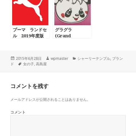
プーマ ランドセ
グラグラ
ル 2019年度版
(Grand
スタンダードエデ
Ground) ランド
ィション、百貨
セル 2018
店、イオン、高島
投
2015年6月28日
作
wpmaster
カ
シャーリーテンプル
,
ブラン
屋、イトーヨーカ
ド
稿
タ
女の子
,
高島屋
成
テ
ドー 限定の違い
日:
グ
者
ゴ
リ
ー
コメントを残す
メールアドレスが公開されることはありません。
コメント