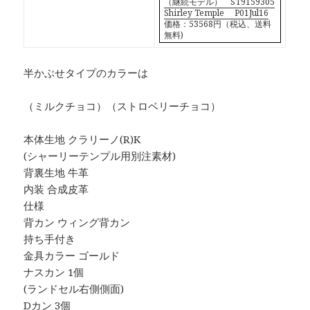
（継続モデル） ST9159305
Shirley Temple P01Jul16
価格：53568円（税込、送料
無料)
半かぶせタイプのカラーは
（ミルクチョコ）（ストロベリーチョコ）
本体生地 クラリーノ(R)K
(シャーリーテンプル用別注素材)
背裏生地 牛革
内装 合成皮革
仕様
背カン ウィング背カン
持ち手付き
金具カラー ゴールド
ナスカン 1個
(ランドセル右側側面)
Dカン 3個