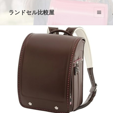
ランドセル比較屋
メニュ
ーとウ
ィジェ
ット