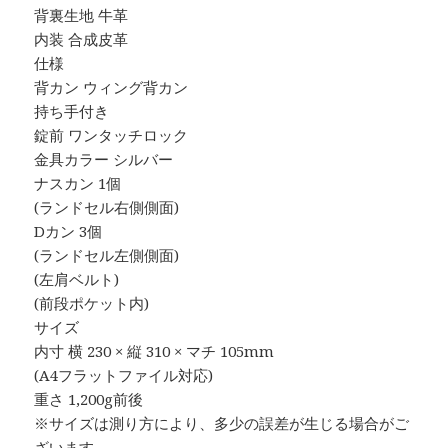
背裏生地 牛革
内装 合成皮革
仕様
背カン ウィング背カン
持ち手付き
錠前 ワンタッチロック
金具カラー シルバー
ナスカン 1個
(ランドセル右側側面)
Dカン 3個
(ランドセル左側側面)
(左肩ベルト)
(前段ポケット内)
サイズ
内寸 横 230 × 縦 310 × マチ 105mm
(A4フラットファイル対応)
重さ 1,200g前後
※サイズは測り方により、多少の誤差が生じる場合がご
ざいます。