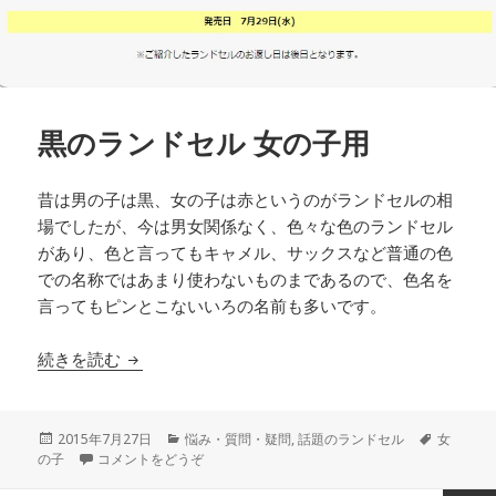
黒のランドセル 女の子用
昔は男の子は黒、女の子は赤というのがランドセルの相
場でしたが、今は男女関係なく、色々な色のランドセル
があり、色と言ってもキャメル、サックスなど普通の色
での名称ではあまり使わないものまであるので、色名を
言ってもピンとこないいろの名前も多いです。
続きを読む
黒のランドセル 女の子用
投
2015年7月27日
カ
悩み・質問・疑問
,
話題のランドセル
タ
女
の子
稿
コメントをどうぞ
テ
グ
日:
ゴ