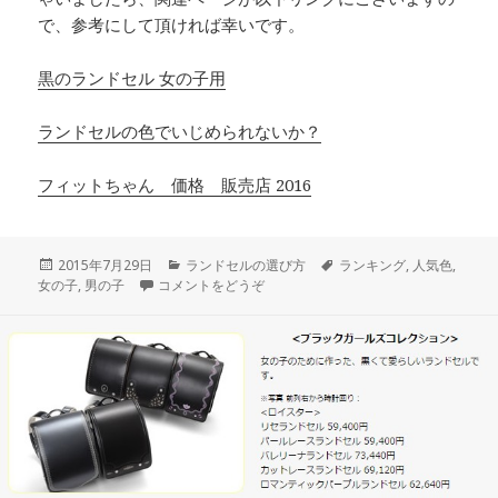
で、参考にして頂ければ幸いです。
黒のランドセル 女の子用
ランドセルの色でいじめられないか？
フィットちゃん 価格 販売店 2016
投
2015年7月29日
カ
ランドセルの選び方
タ
ランキング
,
人気色
,
女の子
稿
,
男の子
コメントをどうぞ
テ
グ
日:
ゴ
リ
ー