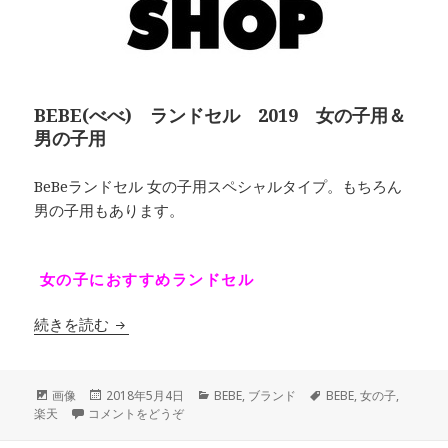
BEBE(べべ) ランドセル 2019 女の子用＆
男の子用
BeBeランドセル 女の子用スペシャルタイプ。もちろん
男の子用もあります。
女の子におすすめランドセル
続きを読む
BEBE(べべ) ランドセル 2019 女の子用＆男
フ
画像
投
2018年5月4日
カ
BEBE
,
ブランド
タ
BEBE
,
女の子
,
楽天
ォ
コメントをどうぞ
稿
テ
グ
ー
日:
ゴ