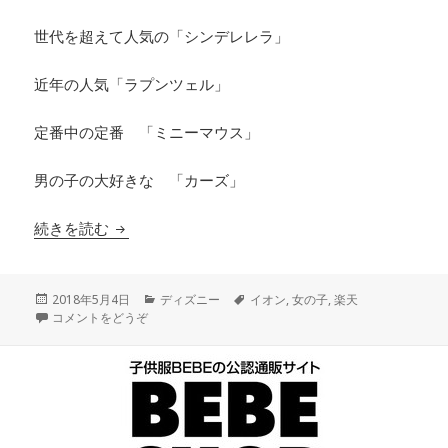
世代を超えて人気の「シンデレレラ」
近年の人気「ラプンツェル」
定番中の定番 「ミニーマウス」
男の子の大好きな 「カーズ」
続きを読む
ディズニー ランドセル 全種類 2019
投
2018年5月4日
カ
ディズニー
タ
イオン
,
女の子
,
楽天
稿
コメントをどうぞ
テ
グ
日:
ゴ
リ
ー