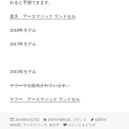
れると予測できます。
楽天 アースマジック ランドセル
2018年モデル
2017年モデル
2015年モデル
ヤフーでも販売されています。
ヤフー アースマジック ランドセル
投
2019年5月27日
カ
EARTH MAGIC
,
ブランド
タ
EARTH
MAGIC
稿
,
アースマジック
,
テ
女の子
コメントをどうぞ
グ