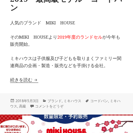
ン
人気のブランド MIKI HOUSE
そのMIKI HOUSEより
2019年度のランドセル
が今年も
販売開始。
ミキハウスは子供服及び子どもを取りまくファミリー関
連商品の企画・製造・販売などを手掛ける会社。
続きを読む
ミキハウス ランドセル 2019 最高級モデル
投
2018年5月3日
カ
ブランド
,
ミキハウス
タ
コードバン
,
ミキハ
ウス
稿
,
高級
コメントをどうぞ
テ
グ
日:
ゴ
リ
ー