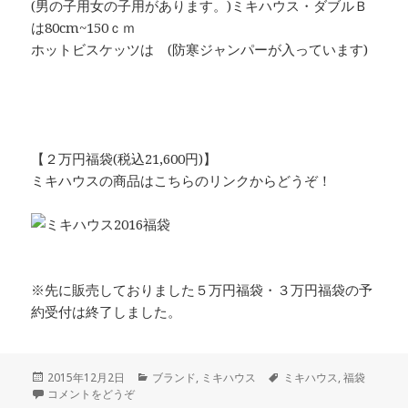
(男の子用女の子用があります。)ミキハウス・ダブルＢ
は80cm~150ｃｍ
ホットビスケッツは (防寒ジャンパーが入っています)
【２万円福袋(税込21,600円)】
ミキハウスの商品はこちらのリンクからどうぞ！
※先に販売しておりました５万円福袋・３万円福袋の予
約受付は終了しました。
投
2015年12月2日
カ
ブランド
,
ミキハウス
タ
ミキハウス
,
福袋
稿
コメントをどうぞ
テ
グ