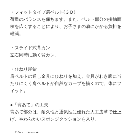
・フィットタイプ肩ベルト(３Ｄ)
荷重のバランスを保ちます。また、ベルト部分の接触面
積を広くすることにより、お子さまの肩にかかる負担を
軽減。
・スライド式背カン
左右同時に動く背カン。
・ひねり尾錠
肩ベルトの通し金具にひねりを加え。金具がわき腹に当
たりにくく肩ベルトが自然なカーブを描くので、体にフ
ィット。
●「背あて」の工夫
背あて部分は、耐久性と通気性に優れた人工皮革で仕上
げ、やわらかいスポンジクッションを入り。
●「使いやすさ」