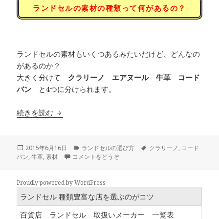
ランドセルの素材の種類って何があるの？
ランドセルの素材もいくつあるみたいだけど、どんなの
があるのか？
大きく分けて
クラリーノ エアヌール 牛革 コード
バン
と4つに分けられます。
続きを読む
ランドセルの素材の種類 クラリーノ 牛革 コ
投
2015年6月16日
カ
ランドセルの選び方
タ
クラリーノ
,
コード
バン
稿
,
牛革
,
素材
コメントをどうぞ
テ
グ
日:
ゴ
リ
Proudly powered by WordPress
ー
ランドセル 種類豊富な店を選ぶのがコツ
百貨店 ランドセル 取扱いメーカー 一覧表