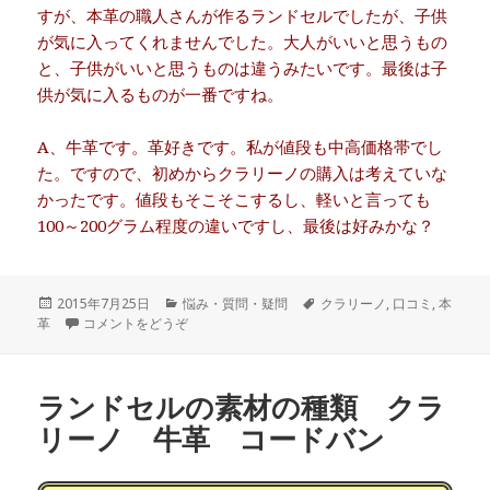
すが、本革の職人さんが作るランドセルでしたが、子供
が気に入ってくれませんでした。大人がいいと思うもの
と、子供がいいと思うものは違うみたいです。最後は子
供が気に入るものが一番ですね。
A、牛革です。革好きです。私が値段も中高価格帯でし
た。ですので、初めからクラリーノの購入は考えていな
かったです。値段もそこそこするし、軽いと言っても
100～200グラム程度の違いですし、最後は好みかな？
投
2015年7月25日
カ
悩み・質問・疑問
タ
クラリーノ
,
口コミ
,
本
革
稿
コメントをどうぞ
テ
グ
日:
ゴ
リ
ー
ランドセルの素材の種類 クラ
リーノ 牛革 コードバン