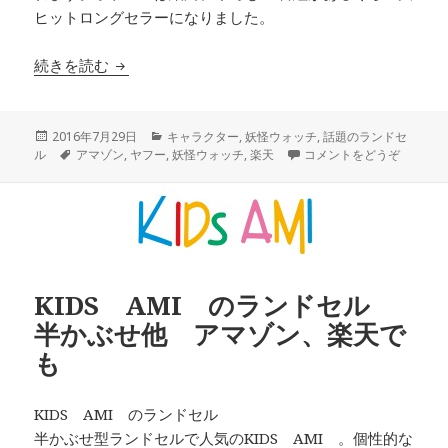
ヒットロングセラーになりました。
続きを読む
妖怪ウォッチランドセル 2016-2017
投
2016年7月29日
カ
キャラクター
,
妖怪ウォッチ
,
話題のランドセ
ル
稿
タ
アマゾン
,
ヤフー
,
テ
妖怪ウォッチ
,
楽天
コメントをどうぞ
日:
グ
ゴ
リ
ー
KIDS AMI のランドセル
半かぶせ他 アマゾン、楽天で
も
KIDS AMI のランドセル
半かぶせ型ランドセルで人気のKIDS AMI 。個性的な