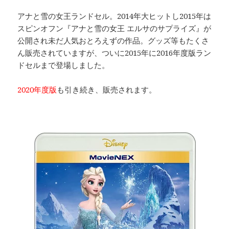
アナと雪の女王ランドセル。2014年大ヒットし2015年は
スピンオフン『アナと雪の女王 エルサのサプライズ』が
公開され未だ人気おとろえずの作品。グッズ等もたくさ
ん販売されていますが、ついに2015年に2016年度版ラン
ドセルまで登場しました。
2020
年度版
も引き続き、販売されます。